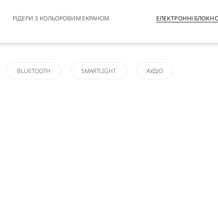
РІДЕРИ З КОЛЬОРОВИМ ЕКРАНОМ
ЕЛЕКТРОННІ БЛОКН
BLUETOOTH
SMARTLIGHT
АУДІО
ETOOTH
SMARTLIGHT
АУДІО
APPLY