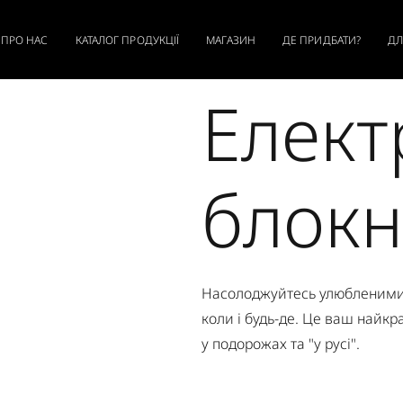
ПРО НАС
КАТАЛОГ ПРОДУКЦІЇ
МАГАЗИН
ДЕ ПРИДБАТИ?
ДЛ
Елект
блокн
Насолоджуйтесь улюбленими
коли і будь-де. Це ваш найк
у подорожах та "у русі".