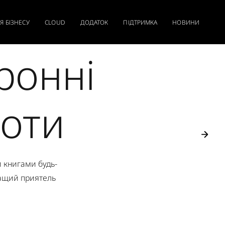
Я БІЗНЕСУ
CLOUD
ДОДАТОК
ПІДТРИМКА
НОВИНИ
ронні
оти
 книгами будь-
ращий приятель