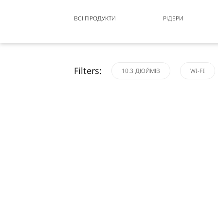
ВСІ ПРОДУКТИ
РІДЕРИ
Filters:
10.3 ДЮЙМІВ
WI-FI
Filters
10.3 ДЮЙМІВ
WI-FI
BLU